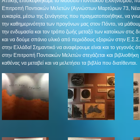
Αττικής επισκεφθήκαμε το Μουσείο Ποντιακού Ελληνισμού, πο
Επιτροπή Ποντιακών Μελετών (Αγνώστων Μαρτύρων 73, Νέα 
ευκαιρία, μέσω της ξενάγησης που πραγματοποιήθηκε, να γν
την καθημερινότητα των προγόνων μας στον Πόντο, να μάθου
την ενδυμασία και τον τρόπο ζωής μεταξύ των κατοίκων στις δ
και να δούμε σπάνιο υλικό από περιόδους εξοριών στην Ε.Σ.Σ.
στην Ελλάδα! Σημαντικό να αναφέρουμε είναι και το γεγονός ότ
στην Επιτροπή Ποντιακών Μελετών στεγάζεται και βιβλιοθήκη
καθένας να μεταβεί και να μελετήσει τα βιβλία που διατίθενται.