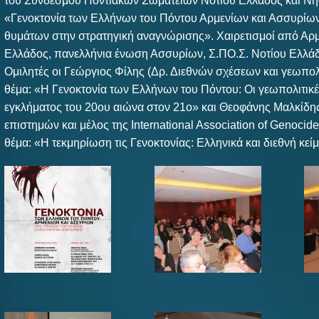
του Συνδέσμου Ποντιακών Σωματείων Νοτίου Ελλάδος και Νήσ
«Γενοκτονία των Ελλήνων του Πόντου Αρμενίων και Ασσυρίων
θυμάτων στην στρατηγική αναγνώρισης». Χαιρετισμοί από Αρμ
Ελλάδος, πανελλήνια ένωση Ασσυρίων, Σ.ΠΟ.Σ. Νοτίου Ελλά
Ομιλητές οι Γεώργιος Φίλης (Δρ. Διεθνών σχέσεων και γεωπολ
θέμα: «Η Γενοκτονία των Ελλήνων του Πόντου: Οι γεωπολιτικέ
εγκλήματος του 20ου αιώνα στον 21ο» και Θεοφάνης Μαλκίδη
επιστημών και μέλος της International Association of Genocide
θέμα: «Η τεκμηρίωση τις Γενοκτονίας: Ελληνικά και διεθνή κεί