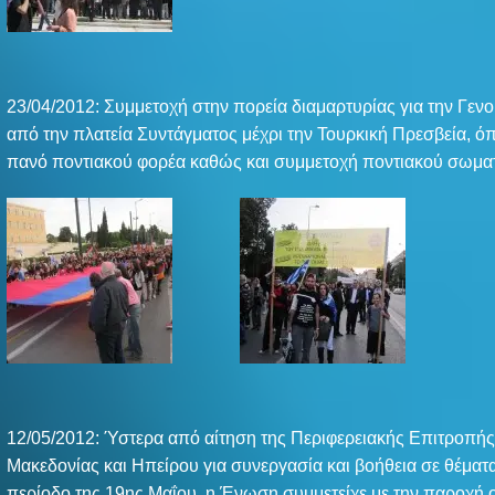
23/04/2012: Συμμετοχή στην πορεία διαμαρτυρίας για την Γεν
από την πλατεία Συντάγματος μέχρι την Τουρκική Πρεσβεία, ό
πανό ποντιακού φορέα καθώς και συμμετοχή ποντιακού σωματ
12/05/2012: Ύστερα από αίτηση της Περιφερειακής Επιτροπής
Μακεδονίας και Ηπείρου για συνεργασία και βοήθεια σε θέμα
περίοδο της 19ης Μαΐου, η Ένωση συμμετείχε με την παροχή 