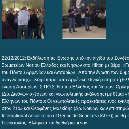
22/12/2012: Εκδήλωση τις Ένωσης υπό την αιγίδα του Συνδέ
Σωματείων Νοτίου Ελλάδος και Νήσων στο Hilton με θέμα: «
του Πόντου Αρμενίων και Ασσυρίων . Από την ένωση των θυμ
αναγνώρισης». Χαιρετισμοί από Αρμένικη εθνική επιτροπή Ελ
ένωση Ασσυρίων, Σ.ΠΟ.Σ. Νοτίου Ελλάδος και Νήσων. Ομιλητ
(Δρ. Διεθνών σχέσεων και γεωπολιτικής ανάλυσης) με θέμα: «
Ελλήνων του Πόντου: Οι γεωπολιτικές προεκτάσεις ενός εγκλ
στον 21ο» και Θεοφάνης Μαλκίδης (Δρ. Κοινωνικών επιστημών
International Association of Genocide Scholars (IAGS)) με θέμ
Γενοκτονίας: Ελληνικά και διεθνή κείμενα».