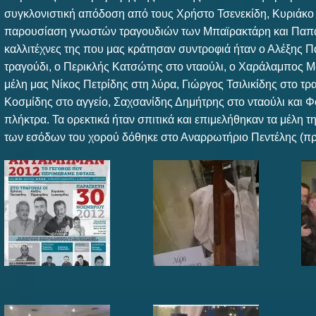
συγκλονιστική απόδοση από τους Χρήστο Τσενεκίδη, Κυριάκο 
παρουσίαση γνωστών τραγουδιών των Μπαϊρακτάρη και Παπα
καλλιτέχνες της που μας κράτησαν συντροφιά ήταν ο Αλέξης 
τραγούδι, ο Περικλής Κατσώτης στο νταούλι, ο Χαράλαμπος Μ
μέλη μας Νίκος Πετρίδης στη λύρα, Γιώργος Τσιλικίδης στο τ
Κοσμίδης στο αγγείο, Σαχσανίδης Δημήτρης στο νταούλι και 
πλήκτρα. Τα ορεκτικά ήταν σπιτικά και επιμελήθηκαν τα μέλη
των εσόδων του χορού δόθηκε στο Αναρρωτήριο Πεντέλης (πρ