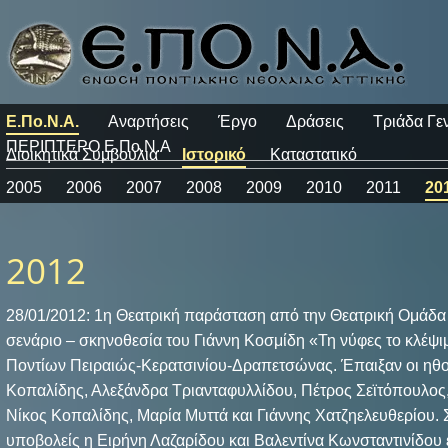
Ε.Πο.Ν.Α.
Αναρτήσεις
Έργο
Δράσεις
Τριάδα Γε
ΠΕΡΙΠΤΕΡΟ Ε.Πο.Ν.Α
Διοικητικά Συμβούλια
Ιστορικό
Καταστατικό
2005
2006
2007
2008
2009
2010
2011
20
2012
28/01/2012: 1η Θεατρική παράσταση από την Θεατρική Ομάδα 
σενάριο – σκηνοθεσία του Γιάννη Κοσμίδη «Τη νύφες το κλέψ
Ποντίων Πειραιώς-Κερατσινίου-Δραπετσώνας. Έπαιξαν οι ηθο
Κοπαλίδης, Αλεξάνδρα Τριανταφυλλίδου, Πέτρος Σεϊτόπουλο
Νίκος Κοπαλίδης, Μαρία Μυττά και Γιάννης Χατζηελευθερίου. 
υποβολείς η Ειρήνη Λαζαρίδου και Βαλεντίνα Κωνσταντινίδου 