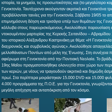
ιστορία, τα μνημεία, τις προσωπικότητες και (το μεγαλύτερο κομ
Γενοκτονία. Ταυτόχρονα ακούγονταν ακριτικά και Γενοκτόνα τρ
προβάλλονταν ταινίες για την Γενοκτονία. Σάββατο 19/05 το α
επιμνημόσυνη δέηση και τρισάγιο υπέρ των θυμάτων της Γενο
κόλλυβα στους παρευρισκόμενους. Ακολούθησε παρουσίαση 
ντοκουμέντου μαρτυρίας της Κερεκής Σειτανίδου – Αβραμίδου 1
του ιστορικού Αλέξανδρου Καστρινάκη με θέμα: «Η Γενοκτονία
διαχρονικός και συμβολικός αγώνας». Ακολούθησε απαγγελίε
μελλοθάνατων Ποντίων από μέλη της Ένωσης. Στη συνέχεια 
αφιέρωμα στη Γενοκτονία από την Ποντιακή Νεολαία. Το βράδ
19ης Μαΐου πραγματοποιήθηκε ολονυχτία στον χώρο των περ
των κεριών, με νέους να τραγουδούν ακριτικά και δημώδη άσμ
πρωί. Στα περίπτερα μοιράστηκαν 15.000 DVD και 15.000 φυλ
4.000 προγράμματα της Π.Ο.Ε. για την Γενοκτονία, γνωρίζοντας
μεγάλη απήχηση και ανταπόκριση από τον κόσμο.