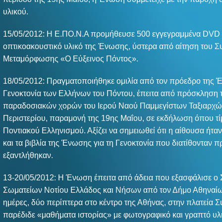
υλικού.
15/05/2012: Η Ε.ΠΟ.Ν.Α προμήθευσε 500 εγγεγραμμένα DVD 
οπτικοακουστικό υλικό της Ένωσης, ύστερα από αίτηση του 
Μεταμόρφωσης «Ο Εύξεινος Πόντος».
18/05/2012: Πραγματοποιήθηκε ομιλία από τον πρόεδρο της Έ
Γενοκτονία των Ελλήνων του Πόντου, έπειτα από πρόσκληση 
παραδοσιακών χορών του Ιερού Ναού Παμμεγίστων Ταξιαρχ
Περιστερίου, παραμονή της 19ης Μαΐου, σε εκδήλωση όπου τί
Ποντιακού Ελληνισμού. Αξίζει να σημειωθεί ότι η αίθουσα ήτ
και τα βιβλία της Ένωσης για τη Γενοκτονία που διατίθονταν
εξαντλήθηκαν.
13-20/05/2012: Η Ένωση έπειτα από άδεια που εξασφάλισε ο
Σωματείων Νοτίου Ελλάδος και Νήσων από τον Δήμο Αθηναίων
ημέρες, δύο περίπτερα στο κέντρο της Αθήνας, στην πλατεία 
παρέδιδε «μαθήματα ιστορίας» με φωτογραφικό και γραπτό υλικ