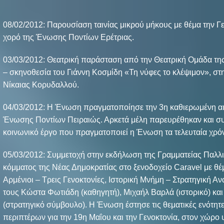
08/02/2012: Παρουσίαση ταινίας μικρού μήκους με θέμα την Γε
χορό της Ένωσης Ποντίων Ερέτριας.
03/03/2012: Θεατρική παράσταση από την Θεατρική Ομάδα της
– σκηνοθεσία του Γιάννη Κοσμίδη «Τη νύφες το κλέψιμον», 
Νίκαιας Κορυδαλλού.
04/03/2012: Η Ένωση πραγματοποίησε την 3η καθιερωμένη α
Ένωσης Ποντίων Πειραιώς. Αρκετά μέλη παρευρέθηκαν και σ
κοινωνικό έργο που πραγματοποιεί η Ένωση τα τελευταία χρόν
05/03/2012: Συμμετοχή στην εκδήλωση της Γραμματείας Παλλ
κόμματος της Νέας Δημοκρατίας στο ξενοδοχείο Caravel με θέ
Αρμένιοι – Τρεις Γενοκτονίες, Ιστορική Μνήμη – Στρατηγική Α
τους Κώστα Φωτιάδη (καθηγητή), Μιχαήλ Βαρλά (ιστορικό) και
(στρατηγικό σύμβουλο). Η Ένωση έστησε τις θεματικές ενότητ
περιπτέρων για την 19η Μαΐου και την Γενοκτονία, στον χώρ