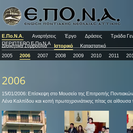
Ε.Πο.Ν.Α.
Αναρτήσεις
Έργο
Δράσεις
Τριάδα Γε
ΠΕΡΙΠΤΕΡΟ Ε.Πο.Ν.Α
Διοικητικά Συμβούλια
Ιστορικό
Καταστατικό
2005
2006
2007
2008
2009
2010
2011
20
2006
15/01/2006: Επίσκεψη στο Μουσείο της Επιτροπής Ποντιακών
Λένα Καλπίδου και κοπή πρωτοχρονιάτικης πίτας σε αίθουσα 